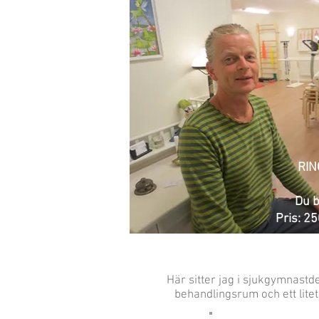
RIN
Du b
Pris: 250
Här sitter jag i sjukgymnastd
behandlingsrum och ett lit