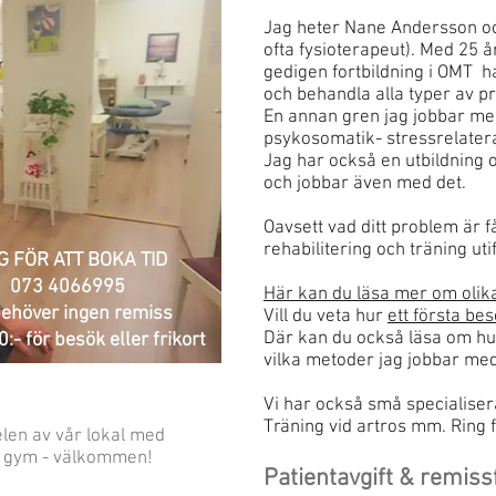
Jag heter Nane Andersson oc
ofta fysioterapeut). Med 25 
gedigen fortbildning i OMT 
och behandla alla typer av p
En annan gren jag jobbar med
psykosomatik- stressrelater
Jag har också en utbildning
och jobbar även med det.
Oavsett vad ditt problem är 
rehabilitering och träning uti
G FÖR ATT BOKA TID
073 4066995
Här kan du läsa mer om oli
ehöver ingen remiss
Vill du veta hur
ett första bes
Där kan du också läsa om hur
:- för besök eller frikort
vilka metoder jag jobbar me
Vi har också små specialise
Träning vid artros mm. Ring f
elen av vår lokal med
et gym - välkommen!
Patientavgift & remissf