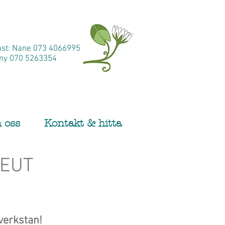
st: Nane 073 4066995
nny 070 5263354
 oss
Kontakt & hitta
PEUT
verkstan!