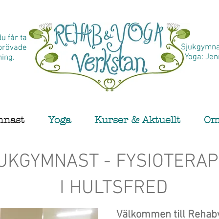
u får ta
Sjukgymna
eprövade
​ Yoga: Je
ning.
mnast
Yoga
Kurser & Aktuellt
Om
UKGYMNAST - FYSIOTERA
I HULTSFRED
Välkommen till Rehab