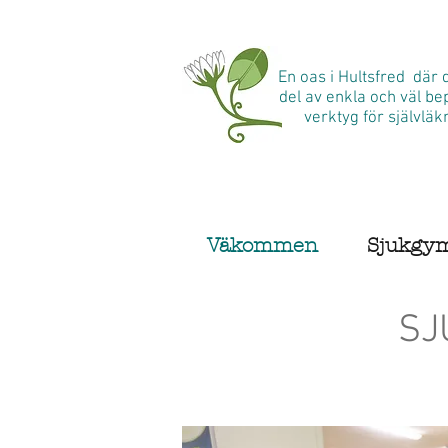
inns en massa
ning på yoga-
ttar du mer att
En oas i Hultsfred där d
sa om det!
del av enkla och väl b
verktyg för självläk
Väkommen
Sjukgy
SJ