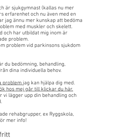
h är sjukgymnast (kallas nu mer
års erfarenhet och nu även med en
har jag ännu mer kunskap att bedöma
roblem med muskler och skelett.
 och har utbildat mig inom är
ade problem.
 om problem vid parkinsons sjukdom
får du bedömning, behandling,
från dina individuella behov.
ka problem
jag kan hjälpa dig med.
ök hos mej går till klickar du här.
 vi lägger upp din behandling och
d.
rade rehabgrupper, ex Ryggskola,
ör mer info!
ritt