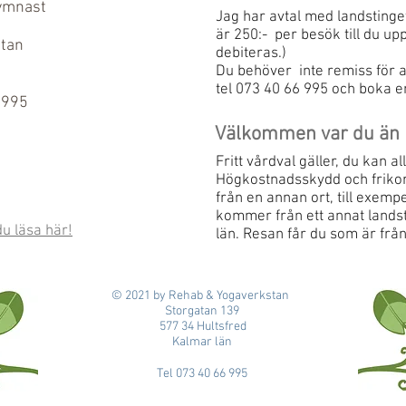
gymnast
Jag har avtal med landstinge
är 250:- per besök till du upp
stan
debiteras.)
Du behöver inte remiss för at
tel 073 40 66 995 och boka en
 995
Välkommen var du än 
Fritt vårdval gäller, du kan a
Högkostnadsskydd och friko
från en annan ort, till exem
kommer från ett annat lands
u läsa här!
län. Resan får du som är från 
© 2021 by Rehab & Yogaverkstan
Storgatan 139
577 34 Hultsfred
Kalmar län
Tel 073 40 66 995