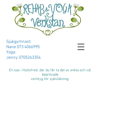
Sjukgymnast:
Nane
073 4066995
Yoga:
Jenny
0705263354
En oas i Hultsfred där du får ta del av enkla och väl
beprövade
verktyg för självläkning.