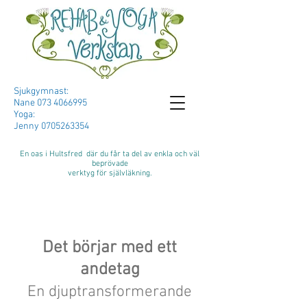
Sjukgymnast:
Nane
073 4066995
Yoga:
Jenny
0705263354
En oas i Hultsfred där du får ta del av enkla och väl
beprövade
verktyg för självläkning.
Det börjar med ett
andetag
En djuptransformerande