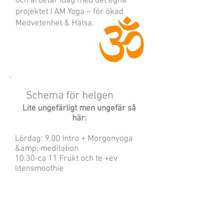
och arbetar idag med det egna
projektet I AM Yoga – för ökad
Medvetenhet & Hälsa.
Schema för helgen
​Lite ungefärligt men ungefär så
här:
Lördag: 9.00 Intro + Morgonyoga
&amp; meditation
10.30-ca 11 Frukt och te +ev
litensmoothie
11-12.30 Block 1 – andning:
struktur &amp; funktion
13.00 Lunch (mumsig ayurvedisk
mat!)
14.30-16 Block 2 – andning: vad