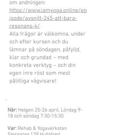
om andningen:
https://www.iamyoga.online/ep
isode/avsnitt-245-att-bara-
resonans-4/
Alla frågor är välkomna, under
och efter kursen och du
lämnar på söndagen, påfylld,
klar och grundad – med
konkreta verktyg – och din
egen inre röst som mest
pålitliga vägvisare!
När:
Helgen 25-26 april. Lördag 9-
18 och söndag 7:30-15:30
Var:
Rehab & Yogaverkstan
Storgatan 139 Hultsfred